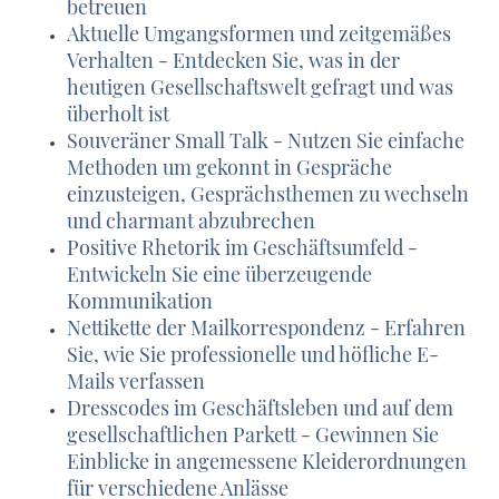
betreuen
Aktuelle Umgangsformen und zeitgemäßes
Verhalten - Entdecken Sie, was in der
heutigen Gesellschaftswelt gefragt und was
überholt ist
Souveräner Small Talk - Nutzen Sie einfache
Methoden um gekonnt in Gespräche
einzusteigen, Gesprächsthemen zu wechseln
und charmant abzubrechen
Positive Rhetorik im Geschäftsumfeld -
Entwickeln Sie eine überzeugende
Kommunikation
Nettikette der Mailkorrespondenz - Erfahren
Sie, wie Sie professionelle und höfliche E-
Mails verfassen
Dresscodes im Geschäftsleben und auf dem
gesellschaftlichen Parkett - Gewinnen Sie
Einblicke in angemessene Kleiderordnungen
für verschiedene Anlässe